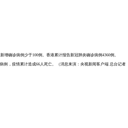
新增确诊病例少于100例。香港累计报告新冠肺炎确诊病例4360例。
亡病例，疫情累计造成66人死亡。（消息来演：央视新闻客户端 总台记者