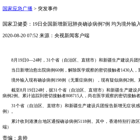
国家应急广播
>
突发事件
国家卫健委：19日全国新增新冠肺炎确诊病例7例 均为境外输
2020-08-20 07:52
来源：
央视新闻客户端
8月19日0—24时，31个省（自治区、直辖市）和新疆生产建设
当日新增治愈出院病例60例，解除医学观察的密切接触者1430人
境外输入现有确诊病例198例（无重症病例），现有疑似病例2例。累
截至8月19日24时，据31个省（自治区、直辖市）和新疆生产建设兵
病例2例。累计追踪到密切接触者808715人，尚在医学观察的密切接触者1
31个省（自治区、直辖市）和新疆生产建设兵团报告新增无症状感染
例）。
累计收到港澳台地区通报确诊病例5118例。其中，香港特别行政区4
端）
责编：
袁帅