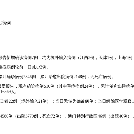
入病例
兵团报告新增确诊病例7例，均为境外输入病例（江西3例，天津1例，上海1
，重症病例较前一日减少2例。
计确诊病例2346例，累计治愈出院病例2148例，无死亡病例。
团报告，现有确诊病例516例（其中重症病例24例），累计治愈出院病例79
6369人。
者22例（境外输入21例）；当日无转为确诊病例；当日解除医学观察15
586例（出院3779例，死亡72例），澳门特别行政区46例（出院46例