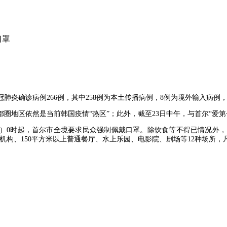
口罩
冠肺炎确诊病例266例，其中258例为本土传播病例，8例为境外输入病例，
都圈地区依然是当前韩国疫情“热区”；此外，截至23日中午，与首尔“爱第
4日）0时起，首尔市全境要求民众强制佩戴口罩。除饮食等不得已情况外
训机构、150平方米以上普通餐厅、水上乐园、电影院、剧场等12种场