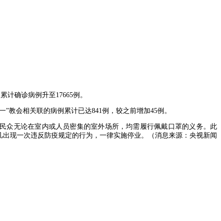
累计确诊病例升至17665例。
一”教会相关联的病例累计已达841例，较之前增加45例。
，民众无论在室内或人员密集的室外场所，均需履行佩戴口罩的义务。此
所，凡出现一次违反防疫规定的行为，一律实施停业。（消息来源：央视新闻