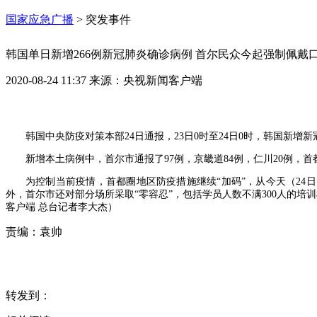
国家应急广播
>
突发事件
韩国单日新增266例新冠肺炎确诊病例 首尔民众今起强制佩戴
2020-08-24 11:37
来源：
央视新闻客户端
韩国中央防疫对策本部24日通报，23日0时至24日0时，韩国新增新
新增本土病例中，首尔市通报了97例，京畿道84例，仁川20例，首
为控制当前疫情，首都圈地区防疫措施继续“加码”，从今天（2
外，首尔市还对部分场所采取“零容忍”，包括学员人数不满300人的培
客户端 总台记者李大杰）
责编：
袁帅
转发到：