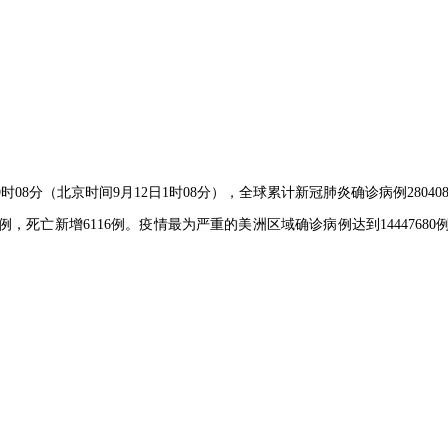
8分（北京时间9月12日1时08分），全球累计新冠肺炎确诊病例2804085
死亡新增6116例。疫情最为严重的美洲区域确诊病例达到14447680例（新