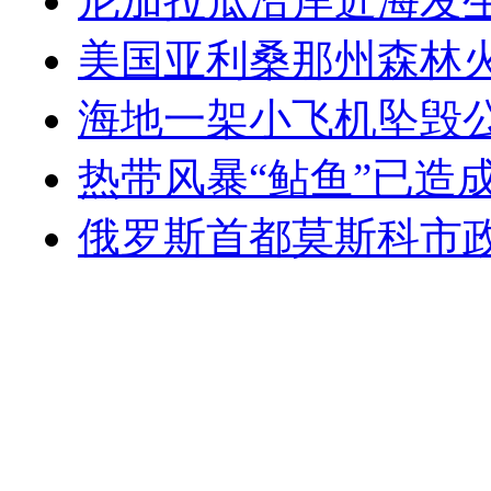
尼加拉瓜沿岸近海发生6
美国亚利桑那州森林
海地一架小飞机坠毁公
热带风暴“鲇鱼”已造成
俄罗斯首都莫斯科市