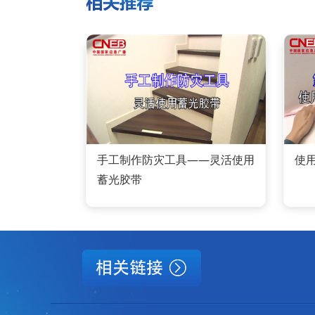
手工制作防灾工具——灵活使用
使
蓄光胶带