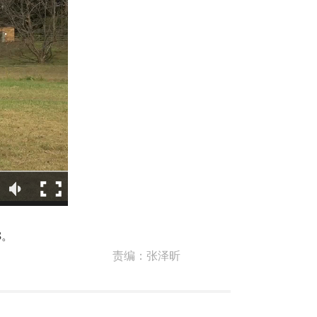
8。
责编：
张泽昕