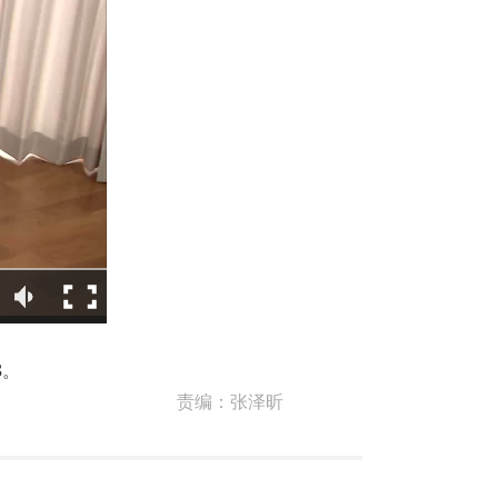
8。
责编：
张泽昕