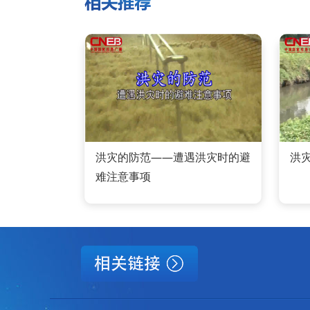
洪灾的防范——遭遇洪灾时的避
洪
难注意事项