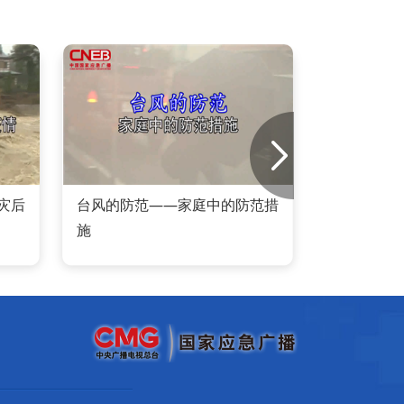
灾后
台风的防范——家庭中的防范措
地质
施
灾地