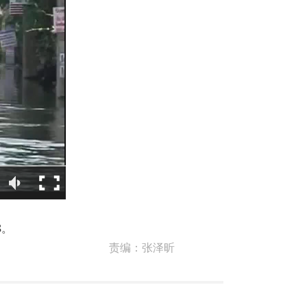
8。
责编：
张泽昕