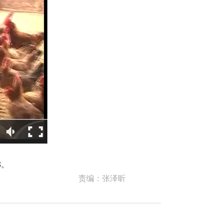
8。
责编：
张泽昕