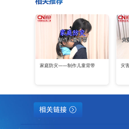
家庭防灾——制作儿童背带
灾