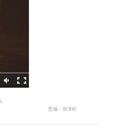
8。
责编：
张泽昕