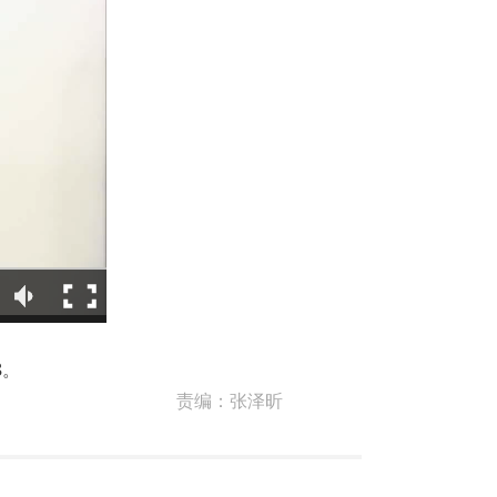
8。
责编：
张泽昕