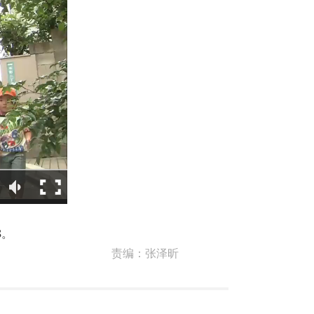
8。
责编：
张泽昕