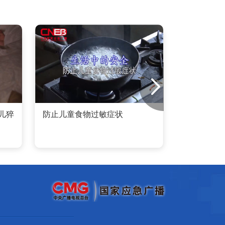
儿猝
防止儿童食物过敏症状
儿童