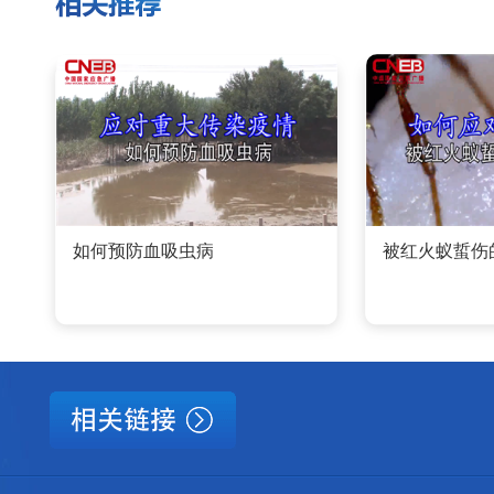
如何预防血吸虫病
被红火蚁蜇伤