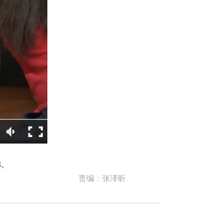
8。
责编：
张泽昕