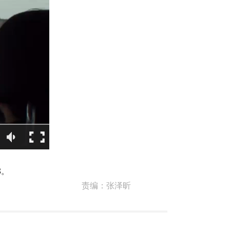
8。
责编：
张泽昕