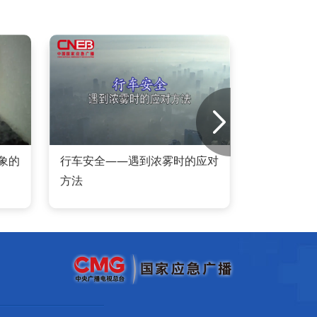
象的
行车安全——遇到浓雾时的应对
行车
方法
走神