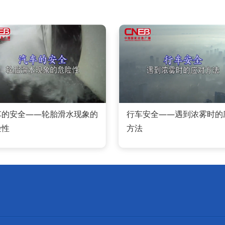
车的安全——轮胎滑水现象的
行车安全——遇到浓雾时的
险性
方法