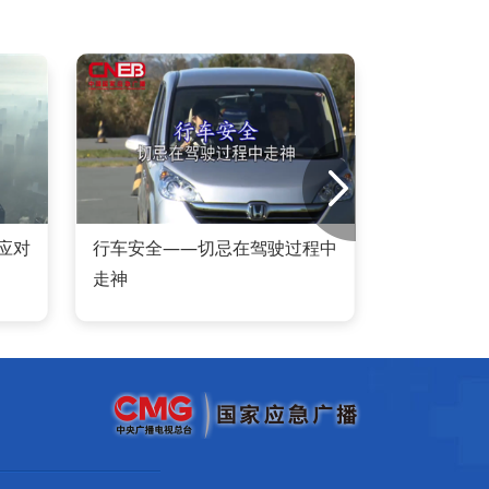
应对
行车安全——切忌在驾驶过程中
汽车
走神
轮胎