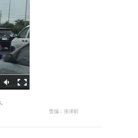
8。
责编：
张泽昕