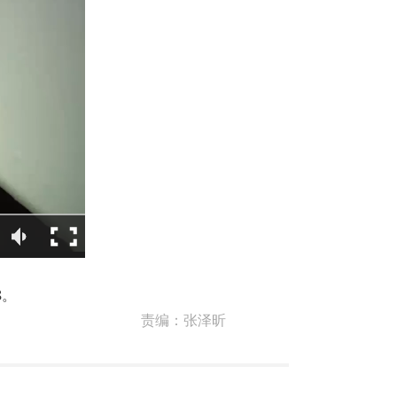
8。
责编：
张泽昕