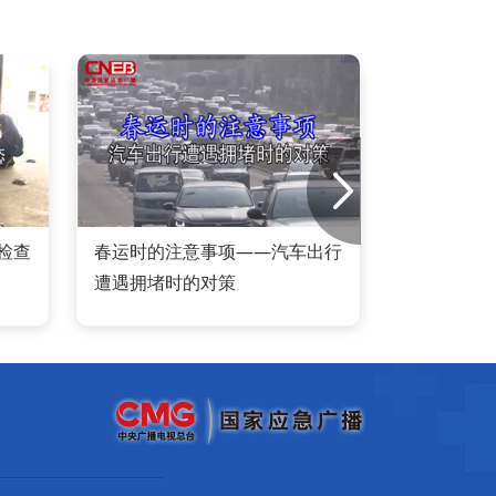
检查
春运时的注意事项——汽车出行
避难
遭遇拥堵时的对策