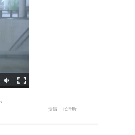
8。
责编：
张泽昕