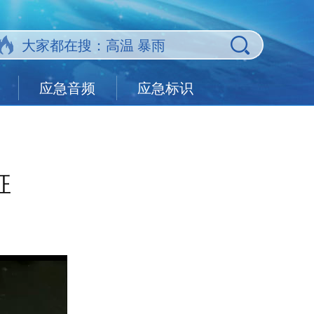
应急音频
应急标识
征