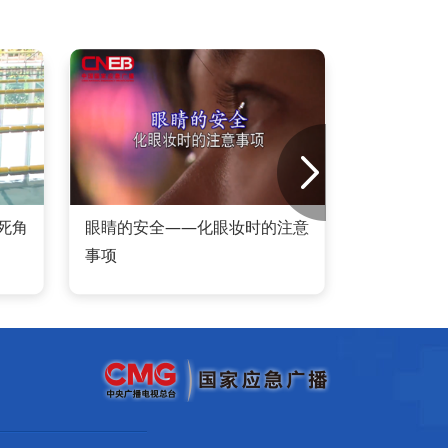
死角
眼睛的安全——化眼妆时的注意
遇到
事项