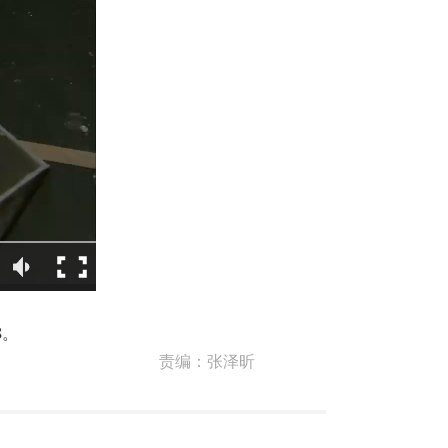
8。
责编：
张泽昕