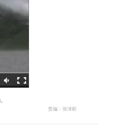
8。
责编：
张泽昕