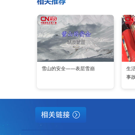
雪山的安全——表层雪崩
生
事