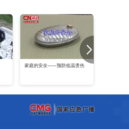
家庭的安全——预防低温烫伤
海水