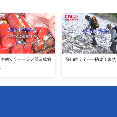
活中的安全——灭火器造成的
登山的安全——防患于未然
故