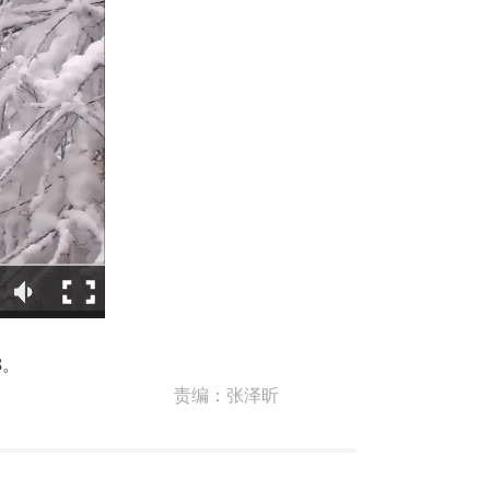
8。
责编：
张泽昕