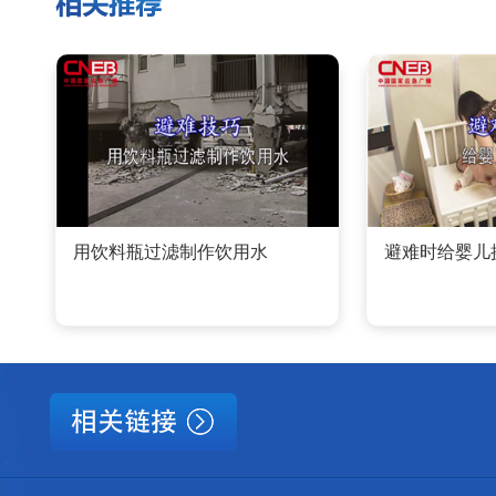
用饮料瓶过滤制作饮用水
避难时给婴儿