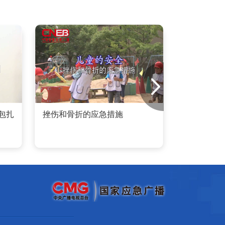
包扎
挫伤和骨折的应急措施
伤员