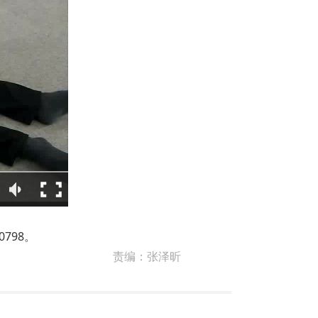
798。
责编：
张泽昕