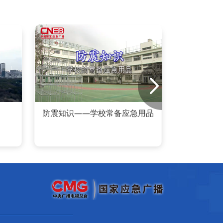
防震知识——学校常备应急用品
地震
防灾