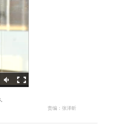
8。
责编：
张泽昕