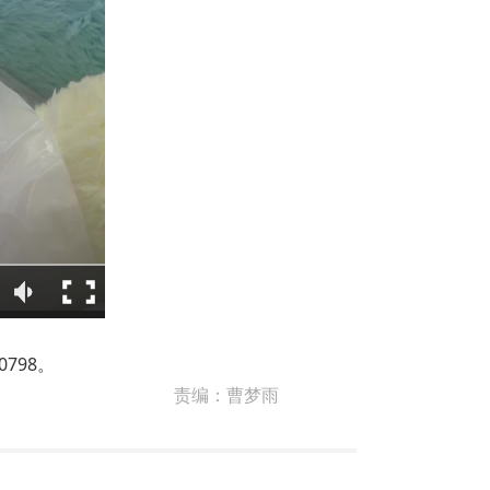
798。
责编：
曹梦雨