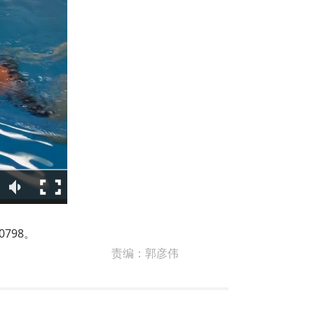
798。
责编：
郭彦伟