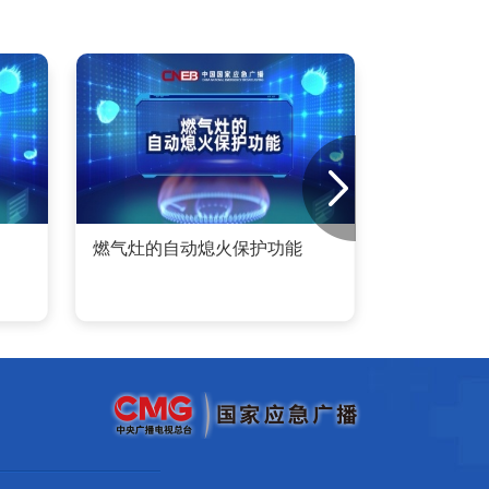
燃气灶的自动熄火保护功能
燃气