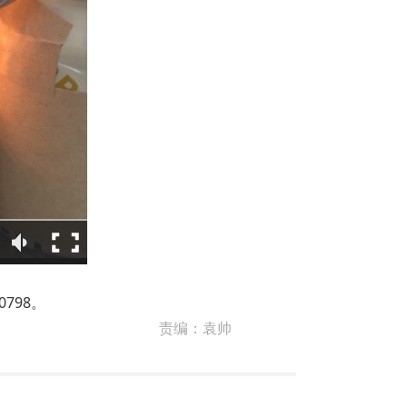
798。
责编：
袁帅