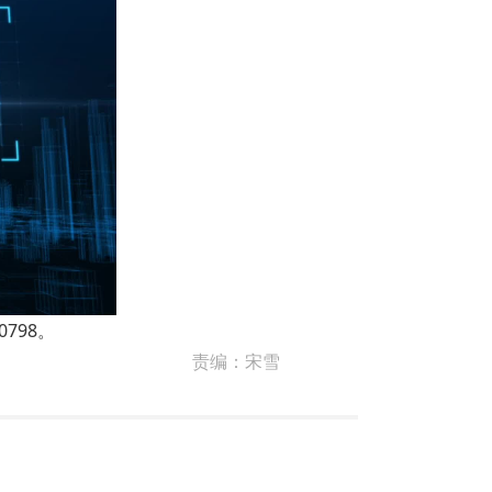
798。
责编：
宋雪