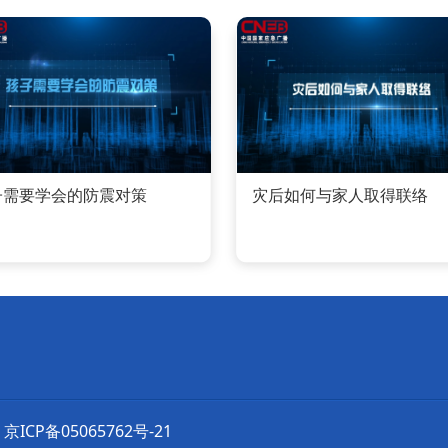
子需要学会的防震对策
灾后如何与家人取得联络
京ICP备05065762号-21