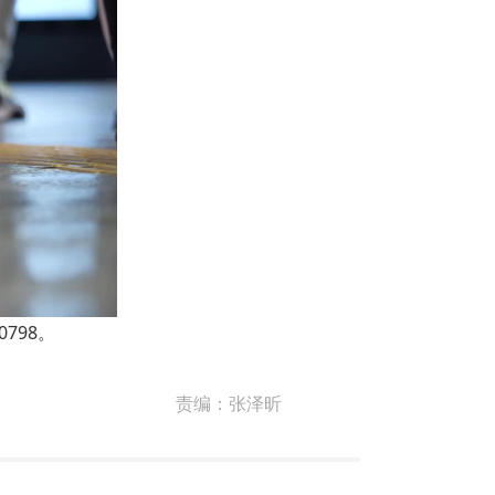
798。
责编：
张泽昕