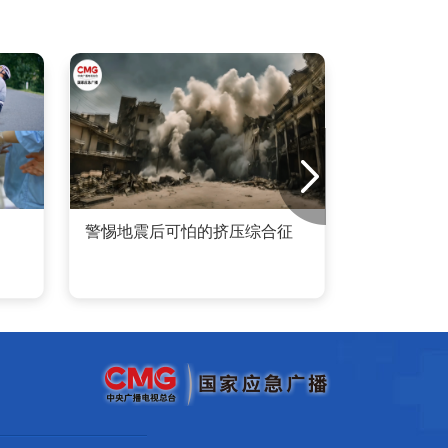
警惕地震后可怕的挤压综合征
夏日