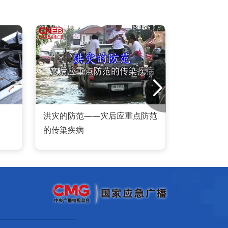
洪灾的防范——灾后应重点防范
洪灾
的传染疾病
的传