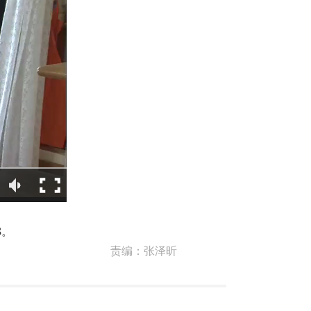
8。
责编：
张泽昕