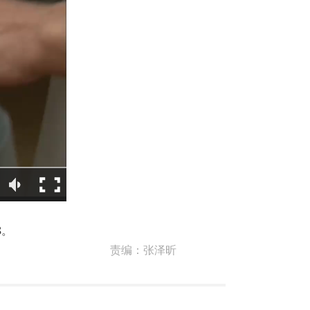
8。
责编：
张泽昕