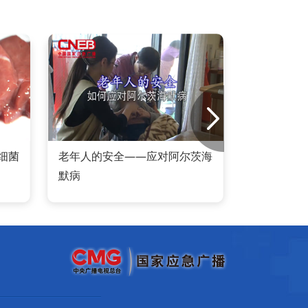
细菌
老年人的安全——应对阿尔茨海
老年
默病
急措