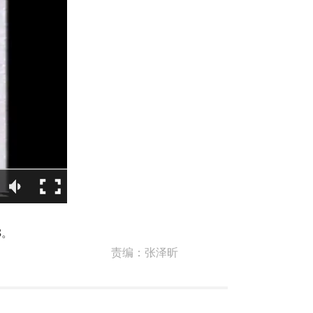
8。
责编：
张泽昕