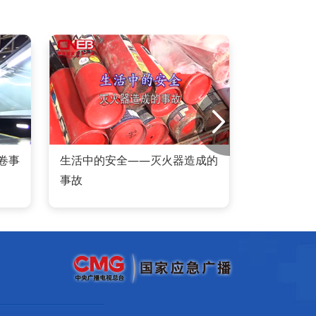
卷事
生活中的安全——灭火器造成的
警惕
事故