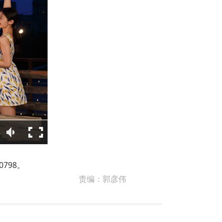
798。
责编：
郭彦伟