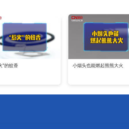
火”的蚊香
小烟头也能燃起熊熊大火