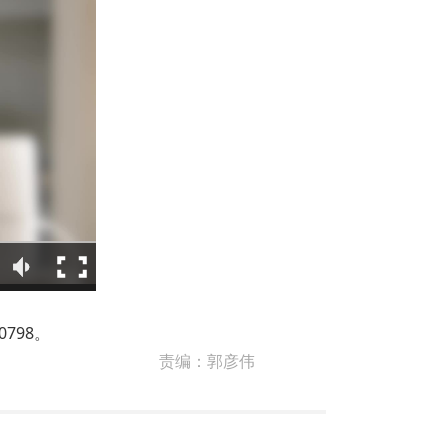
798。
责编：
郭彦伟