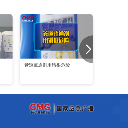
管道疏通剂用错很危险
火场