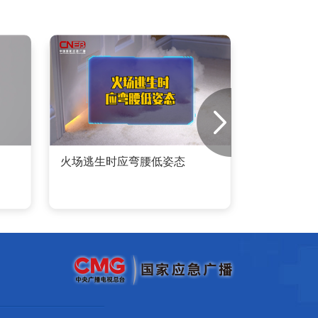
火场逃生时应弯腰低姿态
“降