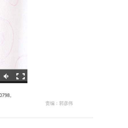
798。
责编：
郭彦伟