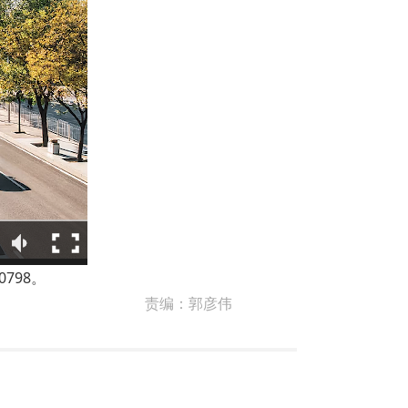
798。
责编：
郭彦伟