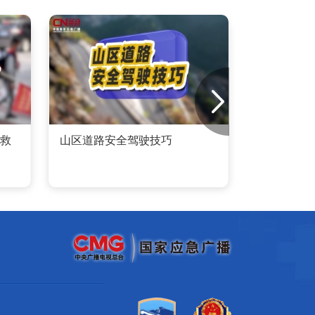
能救
山区道路安全驾驶技巧
杜绝