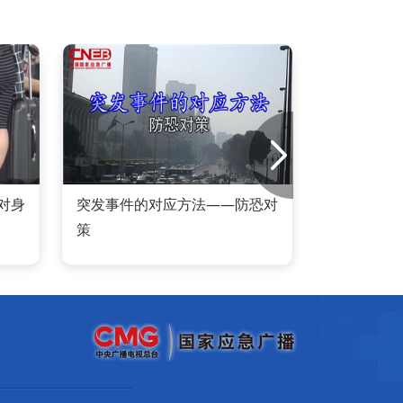
对身
突发事件的对应方法——防恐对
遭遇
策