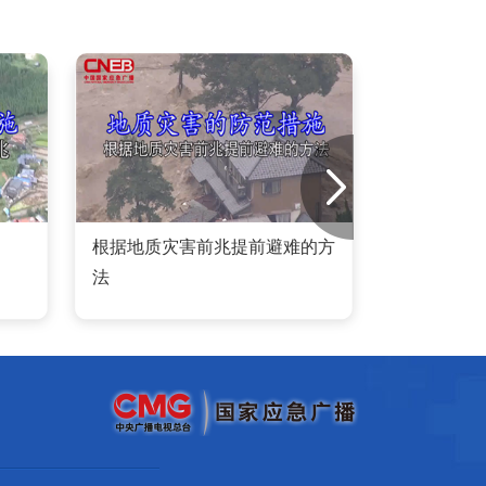
根据地质灾害前兆提前避难的方
遇洪
法
运动