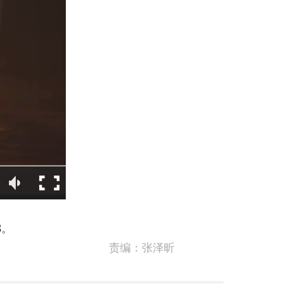
8。
责编：
张泽昕