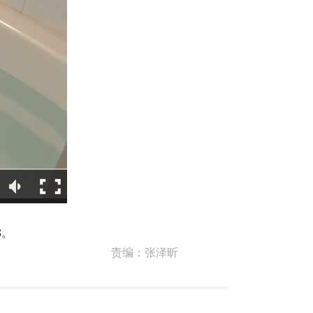
8。
责编：
张泽昕