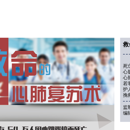
救
我
死
心
心
若
护
挽
监
编