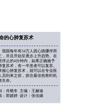
命的心肺复苏术
国每年有54万人因心跳骤停而
亡，并且开始呈逐步上升趋势。在
脏停止的4分钟内，如果正确施予
肺复苏术，有一半患者可以复苏。
掌握心肺复苏术，就可以在专业医
人员到来之前，抓住最佳抢救时机
救生命。
制：肖晓冬 主编：王赫迪
辑：郭婧婷 设计：张佳娣