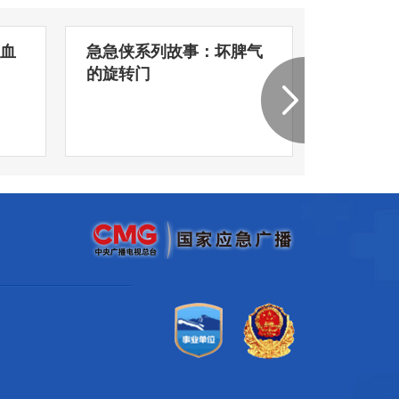
血
急急侠系列故事：坏脾气
急急侠系
的旋转门
冰火奇迹