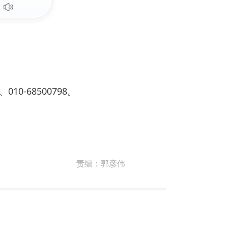
0-68500798。
责编：
郭彦伟