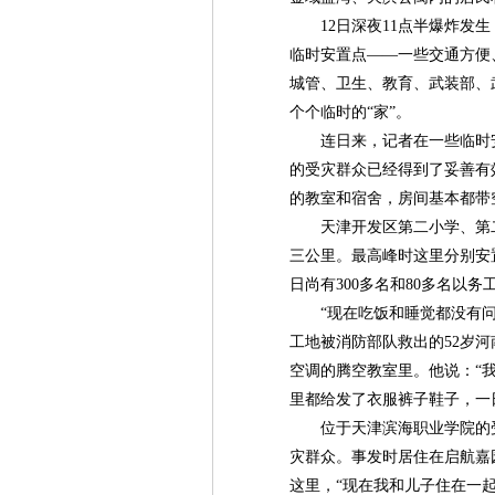
12日深夜11点半爆炸发生
临时安置点——一些交通方便
城管、卫生、教育、武装部、
个个临时的“家”。
连日来，记者在一些临时安
的受灾群众已经得到了妥善有
的教室和宿舍，房间基本都带
天津开发区第二小学、第二
三公里。最高峰时这里分别安置
日尚有300多名和80多名以
“现在吃饭和睡觉都没有问题
工地被消防部队救出的52岁
空调的腾空教室里。他说：“
里都给发了衣服裤子鞋子，一
位于天津滨海职业学院的受
灾群众。事发时居住在启航嘉园
这里，“现在我和儿子住在一