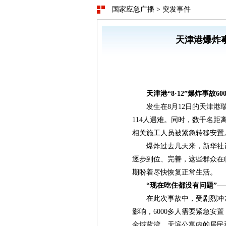
国家应急广播
>
突发事件
天津港爆炸事
天津港“8·12”爆炸事故
发生在8月12日的天津港瑞
114人遇难。同时，数千名
相关施工人员被紧急转移安置
爆炸过去几天来，新华社记
逐步到位、完善，这些群众在
期盼着尽快恢复正常生活。
“现在吃住都没有问题”—
在此次事故中，受剧烈冲击波
影响，6000多人需要紧急安
金域蓝湾、天滨公寓内的居民