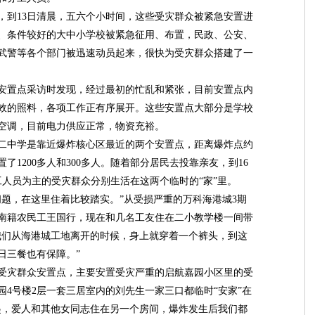
，到13日清晨，五六个小时间，这些受灾群众被紧急安置进
、条件较好的大中小学校被紧急征用、布置，民政、公安、
武警等各个部门被迅速动员起来，很快为受灾群众搭建了一
置点采访时发现，经过最初的忙乱和紧张，目前安置点内
效的照料，各项工作正有序展开。这些安置点大部分是学校
空调，目前电力供应正常，物资充裕。
中学是靠近爆炸核心区最近的两个安置点，距离爆炸点约
了1200多人和300多人。随着部分居民去投靠亲友，到16
务工人员为主的受灾群众分别生活在这两个临时的“家”里。
，在这里住着比较踏实。”从受损严重的万科海港城3期
河南籍农民工王国行，现在和几名工友住在二小教学楼一间带
我们从海港城工地离开的时候，身上就穿着一个裤头，到这
日三餐也有保障。”
灾群众安置点，主要安置受灾严重的启航嘉园小区里的受
4号楼2层一套三居室内的刘先生一家三口都临时“安家”在
起，爱人和其他女同志住在另一个房间，爆炸发生后我们都