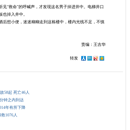
听见“救命”的呼喊声，才发现这名男子掉进井中。电梯井口
板也掉入井中。
酒后想小便，迷迷糊糊走到这栋楼中，楼内光线不足，不慎
责编：王吉华
转发
58起 死亡46人
5分钟之内到达
014年有所下降
救1076人