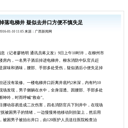
掉落电梯井 疑似去井口方便不慎失足
2016-01-10 11:05 来源：广西新闻网
消息（记者廖艳明 通讯员蒋义发）9日上午10时许，在柳州市
楼房内，一名男子酒后掉进电梯井。柳东消防中队官兵赶
是尿味和酒味，腰部、手部多处受伤，疑似酒后小便失足掉
但还没有装修。一楼电梯井口距离井底约2米深，内有约10
现场发现，男子侧躺在水中，全身湿透。因腰部、手部多处
断呻吟，时而呼喊“救命”。
目挪动容易造成二次伤害，四名消防官兵下到井中，在现场
边安抚被困男子的情绪，一边慢慢将他移动到担架上，然后用
，被困男子被抬出井口，由120医护人员送往医院检查治