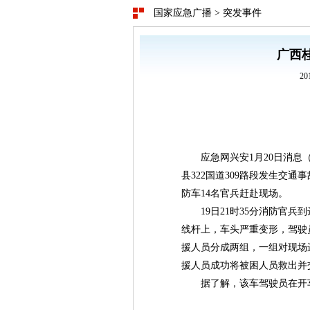
国家应急广播
>
突发事件
广西桂
20
应急网兴安1月20日消息（
县322国道309路段发生交
防车14名官兵赶赴现场。
19日21时35分消防官
线杆上，车头严重变形，驾驶
援人员分成两组，一组对现场进
援人员成功将被困人员救出并交
据了解，该车驾驶员在开