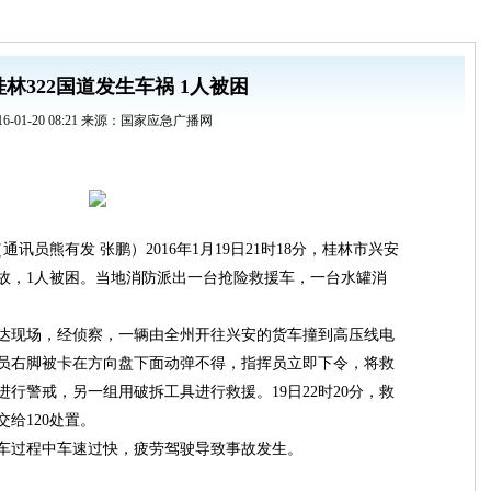
林322国道发生车祸 1人被困
16-01-20 08:21 来源：国家应急广播网
通讯员熊有发 张鹏）2016年1月19日21时18分，桂林市兴安
通事故，1人被困。当地消防派出一台抢险救援车，一台水罐消
兵到达现场，经侦察，一辆由全州开往兴安的货车撞到高压线电
员右脚被卡在方向盘下面动弹不得，指挥员立即下令，将救
行警戒，另一组用破拆工具进行救援。19日22时20分，救
给120处置。
车过程中车速过快，疲劳驾驶导致事故发生。