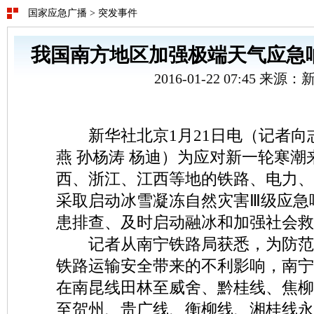
国家应急广播
>
突发事件
我国南方地区加强极端天气应急
2016-01-22 07:45 来源
新华社北京1月21日电（记者向志
燕 孙杨涛 杨迪）为应对新一轮寒潮
西、浙江、江西等地的铁路、电力、
采取启动冰雪凝冻自然灾害Ⅲ级应急
患排查、及时启动融冰和加强社会救
记者从南宁铁路局获悉，为防范
铁路运输安全带来的不利影响，南宁铁
在南昆线田林至威舍、黔桂线、焦柳
至贺州、贵广线、衡柳线、湘桂线永