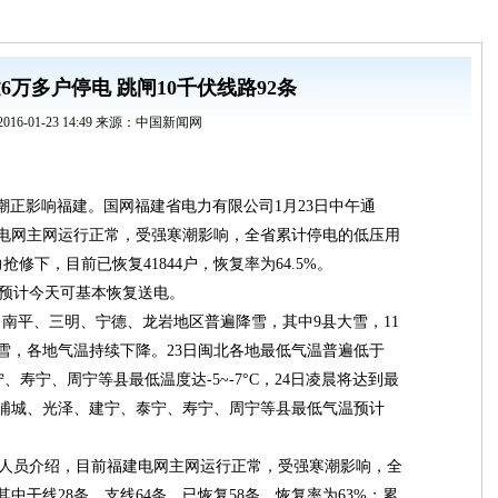
6万多户停电 跳闸10千伏线路92条
2016-01-23 14:49 来源：中国新闻网
潮正影响福建。国网福建省电力有限公司1月23日中午通
建电网主网运行正常，受强寒潮影响，全省累计停电的低压用
抢修下，目前已恢复41844户，恢复率为64.5%。
预计今天可基本恢复送电。
，南平、三明、宁德、龙岩地区普遍降雪，其中9县大雪，11
雪，各地气温持续下降。23日闽北各地最低气温普遍低于
、寿宁、周宁等县最低温度达-5~-7°C，24日凌晨将达到最
浦城、光泽、建宁、泰宁、寿宁、周宁等县最低气温预计
人员介绍，目前福建电网主网运行正常，受强寒潮影响，全
其中干线28条，支线64条，已恢复58条，恢复率为63%；累