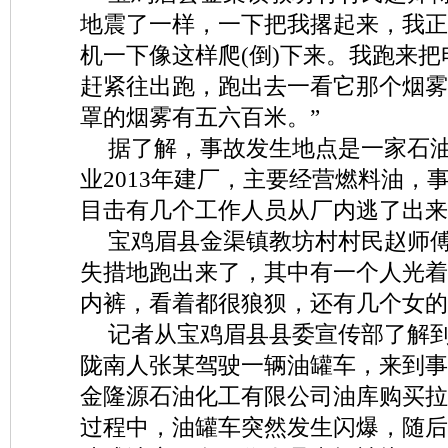
地震了一样，一下把我撂起来，我正
机一下像这样爬(倒)下来。我跑来
赶紧往出跑，跑出去一看它那个烟雾
罩的烟雾有五六百米。”
据了解，事故发生地点是一家石
业2013年建厂，主要经营燃料油，
目击有几个工作人员从厂内逃了出来
宝鸡眉县金渠镇教坊村村民赵师傅
失措地跑出来了，其中有一个人光着
内裤，看着都很狼狈，还有几个女的
记者从宝鸡眉县县委宣传部了解
陇南人张某驾驶一辆油罐车，来到事
金隆源石油化工有限公司油库购买拉
过程中，油罐车突然发生闪爆，随后