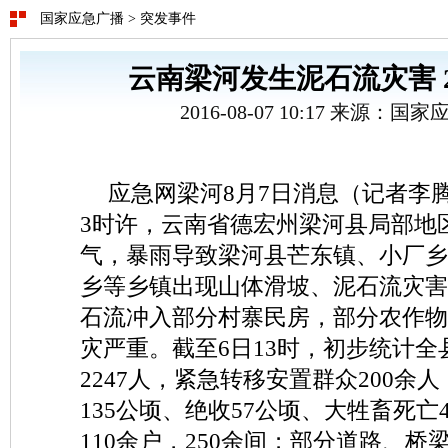
国家应急广播
>
突发事件
云南梁河发生泥石流灾害 2
2016-08-07 10:17 来源：
应急网梁河8月7日消息（记者李腾
3时许，云南省德宏州梁河县局部地
气，暴雨导致梁河县芒东镇、小厂乡
乡等乡镇出现山体滑坡、泥石流灾害
石流冲入部分村寨民房，部分农作物
灾严重。截至6日13时，初步统计全
2247人，紧急转移安置群众200余
135公顷、绝收57公顷、大牲畜死亡
110余户，250余间；部分道路、