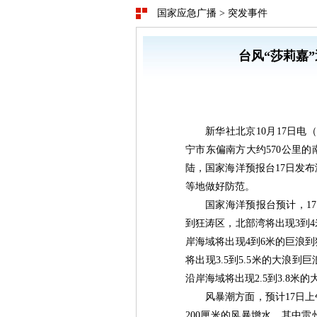
国家应急广播
>
突发事件
台风“莎莉嘉
新华社北京10月17日电
宁市东偏南方大约570公里
陆，国家海洋预报台17日发
等地做好防范。
国家海洋预报台预计，17
到狂涛区，北部湾将出现3到
岸海域将出现4到6米的巨浪
将出现3.5到5.5米的大浪
沿岸海域将出现2.5到3.8
风暴潮方面，预计17日上
200厘米的风暴增水，其中雷