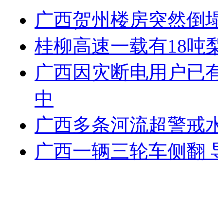
广西贺州楼房突然倒塌
桂柳高速一载有18吨
广西因灾断电用户已有
中
广西多条河流超警戒水
广西一辆三轮车侧翻 